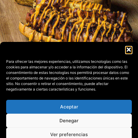
Para ofrecer las mejores experiencias, utilizamos tecnologías como las
cookies para almacenar y/o acceder a la información del dispositivo. El
consentimiento de estas tecnologías nos permitirá procesar datos como
el comportamiento de navegación o las identificaciones únicas en este
sitio. No consentir o retirar el consentimiento, puede afectar
negativamente a ciertas características y funciones.
Volver a la Carta
Aceptar
Denegar
Todos los derechos reservados © 2026 |
Hecho con buenas
ideas
💡
Ver preferencias